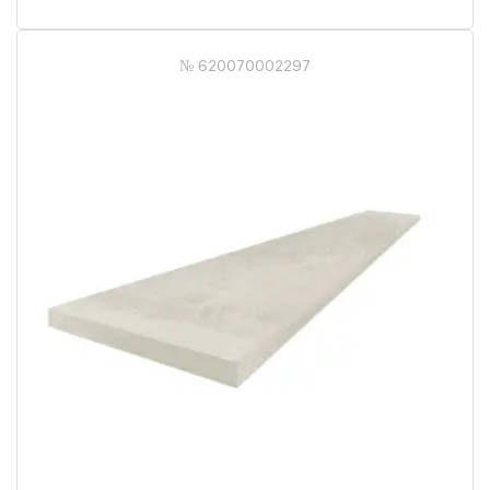
№ 620070002297