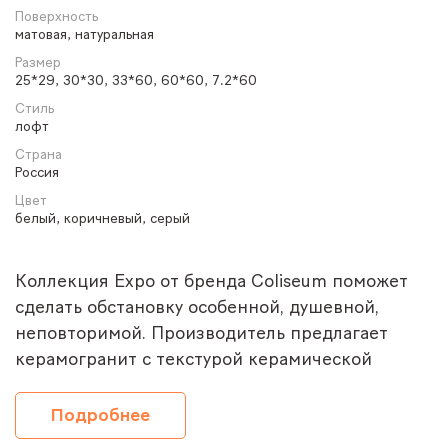
Поверхность
матовая, натуральная
Размер
25*29, 30*30, 33*60, 60*60, 7.2*60
Стиль
лофт
Страна
Россия
Цвет
белый, коричневый, серый
Коллекция Expo от бренда Coliseum поможет
сделать обстановку особенной, душевной,
неповторимой. Производитель предлагает
керамогранит с текстурой керамической
плитки котто, одной из разновидностей
древнейшего облицовочного материала.
Подробнее
Впервые образцы этой плитки были