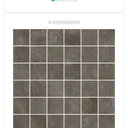
№ 610110000975