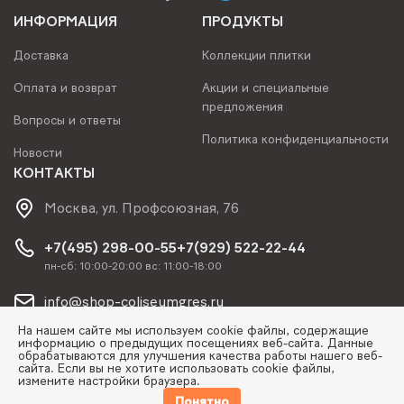
ИНФОРМАЦИЯ
ПРОДУКТЫ
Доставка
Коллекции плитки
Оплата и возврат
Акции и специальные
предложения
Вопросы и ответы
Политика конфиденциальности
Новости
КОНТАКТЫ
Москва, ул. Профсоюзная, 76
+7(495) 298-00-55
+7(929) 522-22-44
пн-сб: 10:00-20:00 вс: 11:00-18:00
info@shop-coliseumgres.ru
На нашем сайте мы используем cookie файлы, содержащие
информацию о предыдущих посещениях веб-сайта. Данные
обрабатываются для улучшения качества работы нашего веб-
сайта. Если вы не хотите использовать cookie файлы,
измените настройки браузера.
© Copyright 2026 | Coliseum Gres, ООО "СИТИ"
Понятно