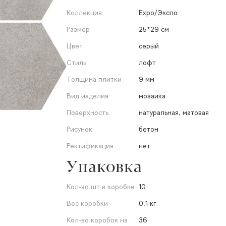
Коллекция
Expo/Экспо
Размер
25*29 см
Цвет
серый
Стиль
лофт
Толщина плитки
9 мм
Вид изделия
мозаика
Поверхность
натуральная, матовая
Рисунок
бетон
Ректификация
нет
Упаковка
Кол-во шт в коробке
10
Вес коробки
0.1 кг
Кол-во коробок на
36