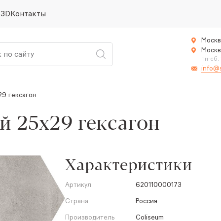
 3D
Контакты
Москв
Москв
пн-сб:
info@
29 гексагон
й 25x29 гексагон
Характеристики
Артикул
620110000173
Страна
Россия
Производитель
Coliseum