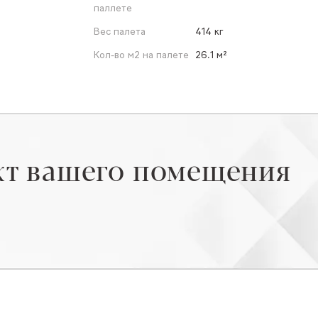
паллете
Вес палета
414 кг
Кол-во м2 на палете
26.1 м²
кт вашего помещения