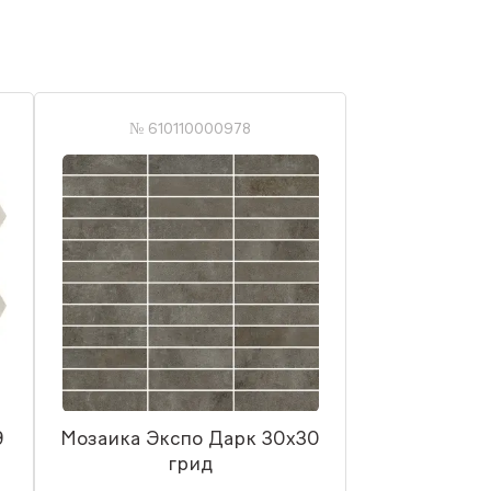
№ 610110000978
9
Мозаика Экспо Дарк 30x30
грид