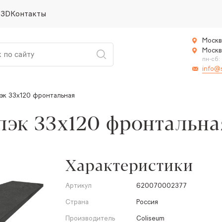
 3D
Контакты
Москв
Москв
пн-сб:
info@
эк 33x120 фронтальная
лэк 33x120 фронтальна
Характеристики
Артикул
620070002377
Страна
Россия
Производитель
Coliseum