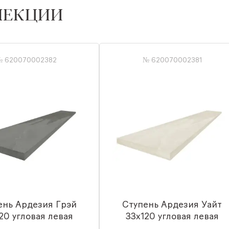
ЛЕКЦИИ
№ 620070002382
№ 620070002381
ень Ардезия Грэй
Ступень Ардезия Уайт
20 угловая левая
33x120 угловая левая