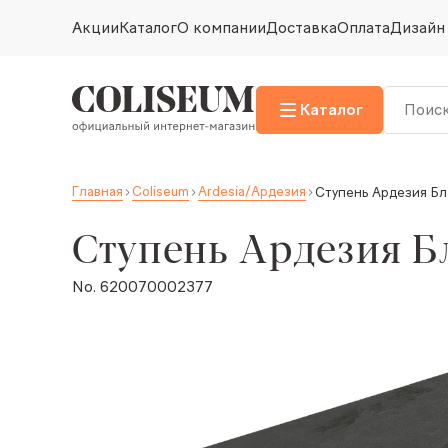
Акции
Каталог
О компании
Доставка
Оплата
Дизайн
Каталог
Главная
Coliseum
Ardesia/Ардезия
Ступень Ардезия Бл
Ступень Ардезия Б
No. 620070002377