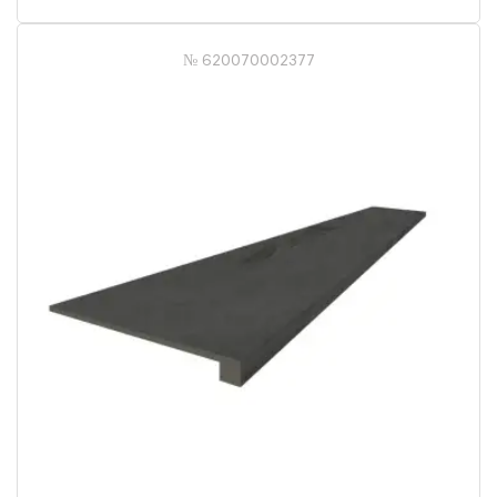
№ 620070002377