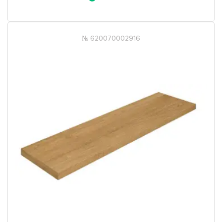
№ 620070002916