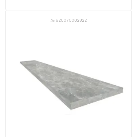
№ 620070002822