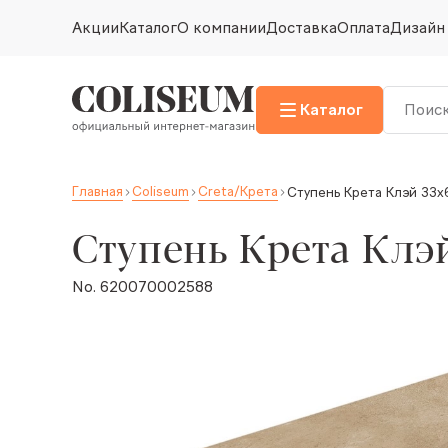
Акции
Каталог
О компании
Доставка
Оплата
Дизайн
Каталог
Главная
Coliseum
Creta/Крета
Ступень Крета Клэй 33x
Ступень Крета Клэ
No. 620070002588