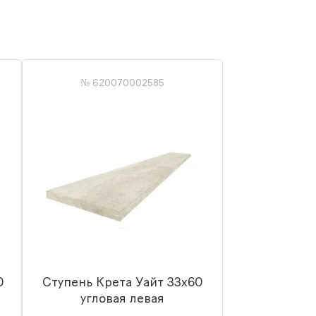
№ 620070002585
0
Ступень Крета Уайт 33x60
угловая левая