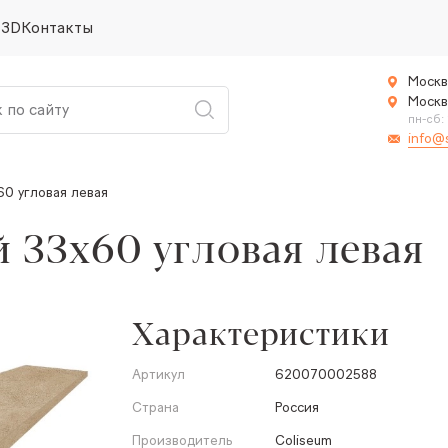
 3D
Контакты
Москв
Москв
пн-сб:
info@
60 угловая левая
й 33x60 угловая левая
Характеристики
Артикул
620070002588
Страна
Россия
Производитель
Coliseum