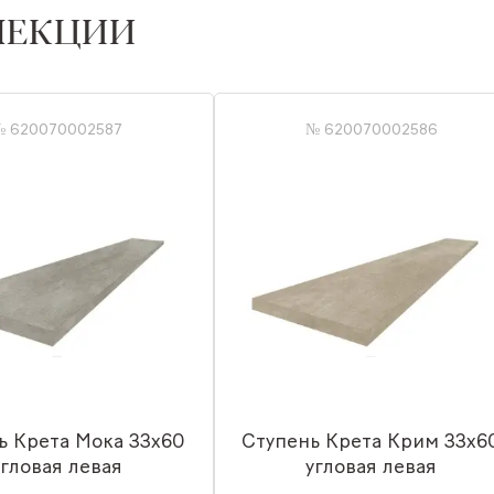
ЛЕКЦИИ
№ 620070002587
№ 620070002586
ь Крета Мока 33x60
Ступень Крета Крим 33x6
угловая левая
угловая левая