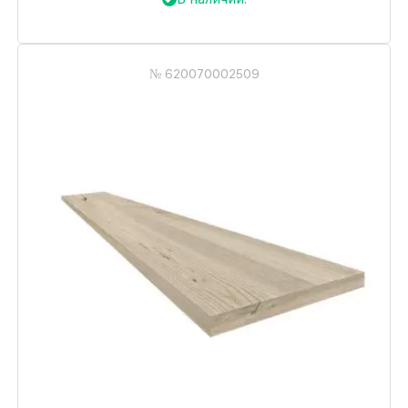
№ 620070002509