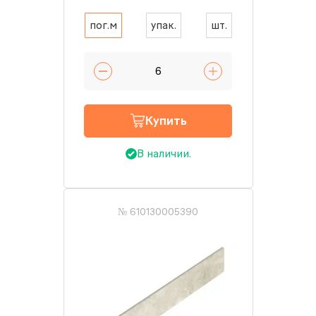
пог.м
упак.
шт.
Купить
В наличии.
№ 610130005390