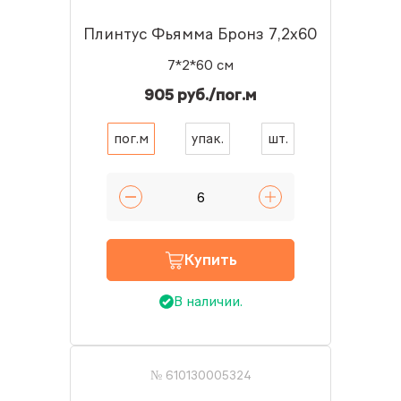
Плинтус Фьямма Бронз 7,2x60
7*2*60 см
905 руб./пог.м
пог.м
упак.
шт.
Купить
В наличии.
№ 610130005324