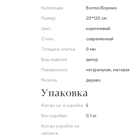
Коллекция
Bormio/Бормио
Размер
20*120 см
Цвет
коричневый
Стиль
современный
Толщина плитки
9 мм
Вид изделия
декор
Поверхность
натуральная, матовая
Рисунок
дерево
Упаковка
Кол-во шт в коробке
5
Вес коробки
0.1 кг
Кол-во коробок на
паллете