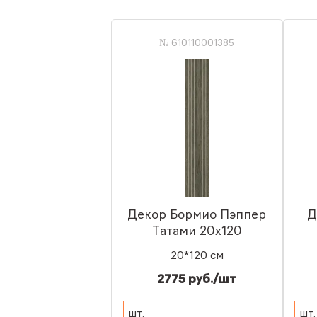
№ 610110001385
Декор Бормио Пэппер
Д
Татами 20x120
20*120 см
2775 руб./шт
шт.
шт.