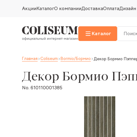
Акции
Каталог
О компании
Доставка
Оплата
Дизайн
Каталог
Главная
Coliseum
Bormio/Бормио
Декор Бормио Пэппе
Декор Бормио Пэп
No. 610110001385