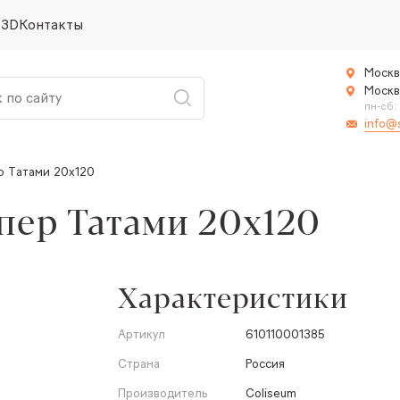
 3D
Контакты
Москв
Москв
пн-сб:
info@
р Татами 20x120
пер Татами 20x120
Характеристики
Артикул
610110001385
Страна
Россия
Производитель
Coliseum