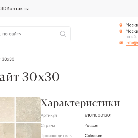
 3D
Контакты
Москв
Москв
пн-сб:
info@
т 30x30
айт 30x30
Характеристики
Артикул
610110001301
Страна
Россия
Производитель
Coliseum