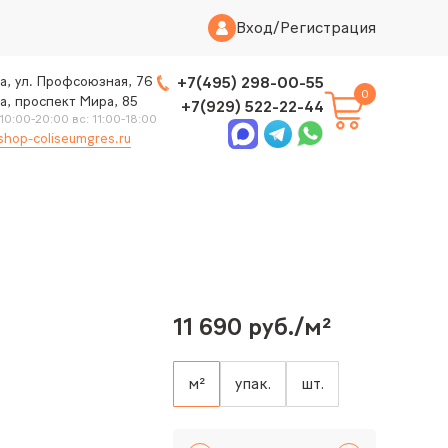
Вход
/
Регистрация
а, ул. Профсоюзная, 76
+7(495) 298-00-55
0
а, проспект Мира, 85
+7(929) 522-22-44
 10:00-20:00 вс: 11:00-18:00
shop-coliseumgres.ru
11 690 руб./м²
м²
упак.
шт.