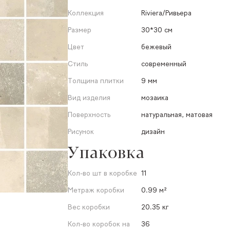
Коллекция
Riviera/Ривьера
Размер
30*30 см
Цвет
бежевый
Стиль
современный
Толщина плитки
9 мм
Вид изделия
мозаика
Поверхность
натуральная, матовая
Рисунок
дизайн
Упаковка
Кол-во шт в коробке
11
Метраж коробки
0.99 м²
Вес коробки
20.35 кг
Кол-во коробок на
36