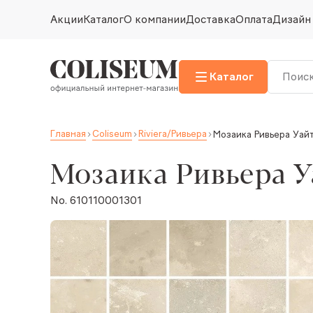
Акции
Каталог
О компании
Доставка
Оплата
Дизайн
Каталог
Главная
Coliseum
Riviera/Ривьера
Мозаика Ривьера Уай
Мозаика Ривьера У
No. 610110001301