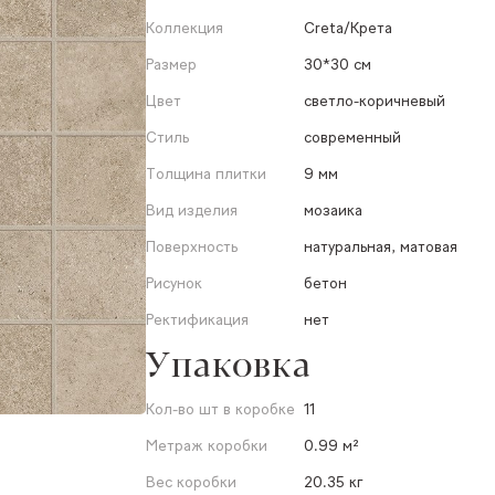
Коллекция
Creta/Крета
Размер
30*30 см
Цвет
светло-коричневый
Стиль
современный
Толщина плитки
9 мм
Вид изделия
мозаика
Поверхность
натуральная, матовая
Рисунок
бетон
Ректификация
нет
Упаковка
Кол-во шт в коробке
11
Метраж коробки
0.99 м²
Вес коробки
20.35 кг