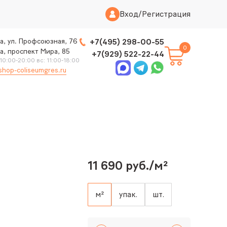
Вход
/
Регистрация
а, ул. Профсоюзная, 76
+7(495) 298-00-55
0
а, проспект Мира, 85
+7(929) 522-22-44
 10:00-20:00 вс: 11:00-18:00
shop-coliseumgres.ru
11 690 руб./м²
м²
упак.
шт.