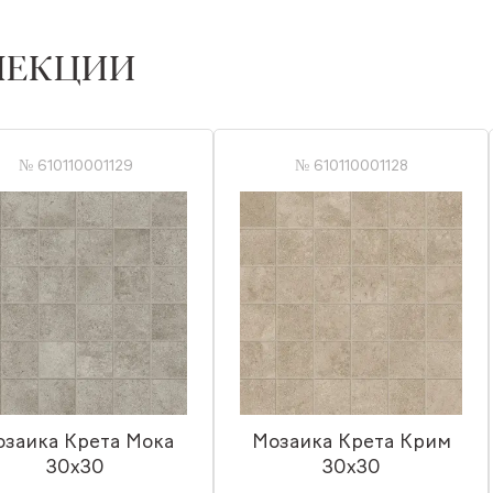
ЛЕКЦИИ
№ 610110001129
№ 610110001128
заика Крета Мока
Мозаика Крета Крим
30x30
30x30