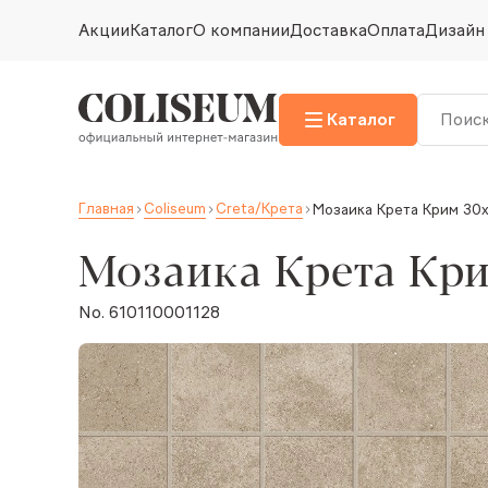
Акции
Каталог
О компании
Доставка
Оплата
Дизайн
Каталог
Главная
Coliseum
Creta/Крета
Мозаика Крета Крим 30
Мозаика Крета Кр
No. 610110001128