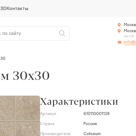
 3D
Контакты
Москв
Москв
пн-сб:
info@
x30
им 30x30
Характеристики
Артикул
610110001128
Страна
Россия
Производитель
Coliseum