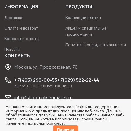
ИНФОРМАЦИЯ
ПРОДУКТЫ
Доставка
Коллекции плитки
Оплата и возврат
Акции и специальные
предложения
Вопросы и ответы
Политика конфиденциальности
Новости
КОНТАКТЫ
Москва, ул. Профсоюзная, 76
+7(495) 298-00-55
+7(929) 522-22-44
пн-сб: 10:00-20:00 вс: 11:00-18:00
info@shop-coliseumgres.ru
На нашем сайте мы используем cookie файлы, содержащие
информацию о предыдущих посещениях веб-сайта. Данные
обрабатываются для улучшения качества работы нашего веб-
сайта. Если вы не хотите использовать cookie файлы,
измените настройки браузера.
© Copyright 2026 | Coliseum Gres, ООО "СИТИ"
Понятно