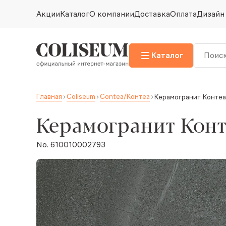
Акции
Каталог
О компании
Доставка
Оплата
Дизайн
Каталог
Главная
Coliseum
Contea/Контеа
Керамогранит Контеа
Керамогранит Конт
No. 610010002793