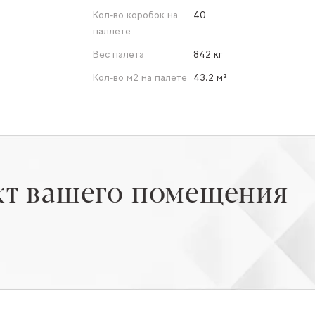
Кол-во коробок на
40
паллете
Вес палета
842 кг
Кол-во м2 на палете
43.2 м²
кт вашего помещения