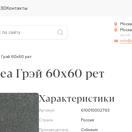
 3D
Контакты
Москв
Москв
пн-сб:
info@
 Грэй 60x60 рет
еа Грэй 60x60 рет
Характеристики
Артикул
610010002793
Страна
Россия
Производитель
Coliseum