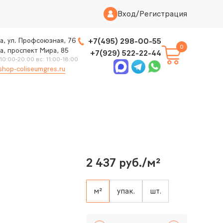
Вход
/
Регистрация
а, ул. Профсоюзная, 76
+7(495) 298-00-55
0
а, проспект Мира, 85
+7(929) 522-22-44
 10:00-20:00 вс: 11:00-18:00
shop-coliseumgres.ru
2 437 руб./м²
м²
упак.
шт.