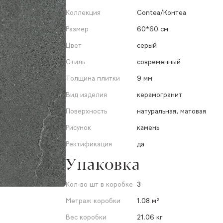
Коллекция
Contea/Контеа
Размер
60*60 см
Цвет
серый
Стиль
современный
Толщина плитки
9 мм
Вид изделия
керамогранит
Поверхность
натуральная, матовая
Рисунок
камень
Ректификация
да
Упаковка
Кол-во шт в коробке
3
Метраж коробки
1.08 м²
Вес коробки
21.06 кг