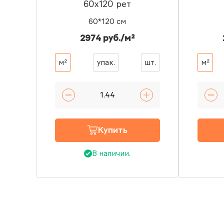
60x120 рет
60*120 см
2974 руб./м²
м²
упак.
шт.
м²
Купить
В наличии.