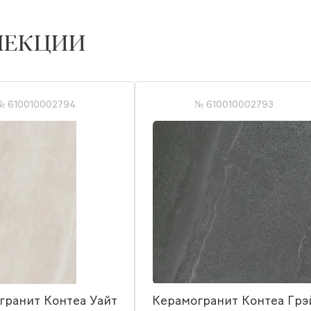
ЛЕКЦИИ
№ 610010002794
№ 610010002793
гранит Контеа Уайт
Керамогранит Контеа Грэ