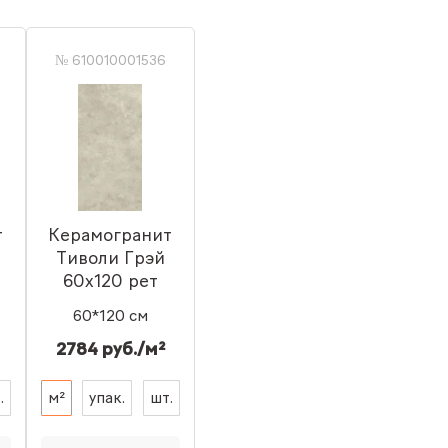
№ 610010001536
т
Керамогранит
Тиволи Грэй
60x120 рет
60*120 см
2784 руб./м²
.
м²
упак.
шт.