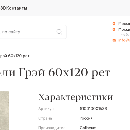
 3D
Контакты
Москв
Москв
пн-сб:
info@
рэй 60x120 рет
ли Грэй 60x120 рет
Характеристики
Артикул
610010001536
Страна
Россия
Производитель
Coliseum