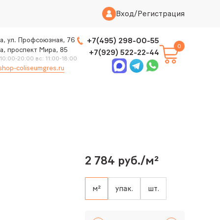
Вход
/
Регистрация
а, ул. Профсоюзная, 76
+7(495) 298-00-55
0
а, проспект Мира, 85
+7(929) 522-22-44
 10:00-20:00 вс: 11:00-18:00
shop-coliseumgres.ru
2 784 руб./м²
м²
упак.
шт.