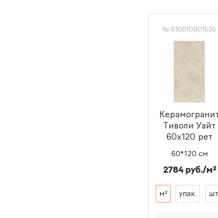
№ 610010001535
Керамограни
Тиволи Уайт
60x120 рет
60*120 см
2784 руб./м²
м²
упак.
шт