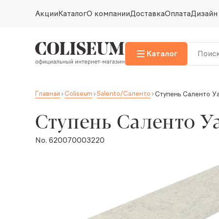
Акции
Каталог
О компании
Доставка
Оплата
Дизайн
Каталог
Главная
Coliseum
Salento/Саленто
Ступень Саленто У
Ступень Саленто У
No. 620070003220