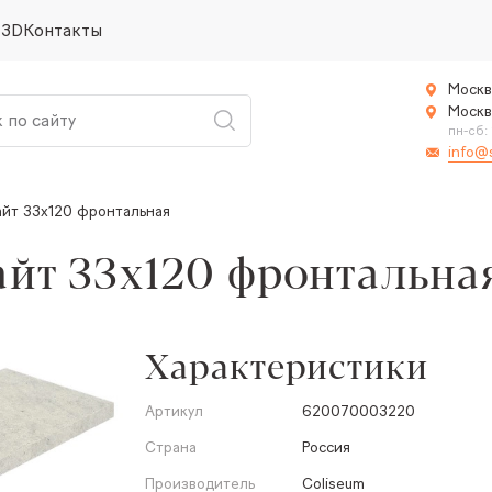
 3D
Контакты
Москв
Москв
пн-сб:
info@
айт 33x120 фронтальная
айт 33x120 фронтальна
Характеристики
Артикул
620070003220
Страна
Россия
Производитель
Coliseum