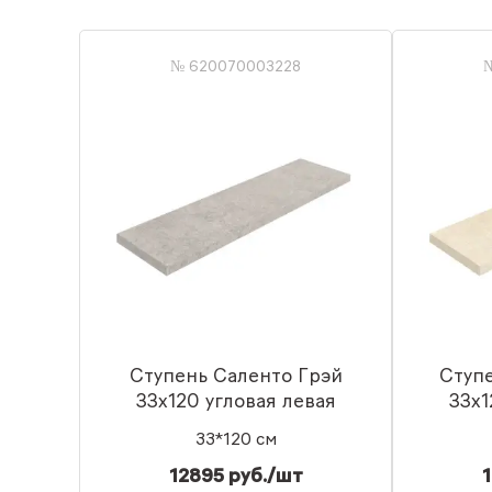
№ 620070003228
Ступень Саленто Грэй
Ступ
33x120 угловая левая
33x1
33*120 см
12895 руб./шт
1