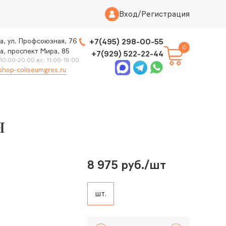
Вход
/
Регистрация
а, ул. Профсоюзная, 76
+7(495) 298-00-55
0
а, проспект Мира, 85
+7(929) 522-22-44
 10:00-20:00 вс: 11:00-18:00
shop-coliseumgres.ru
я
8 975 руб./шт
шт.