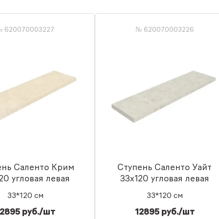
№ 620070003227
№ 620070003226
ень Саленто Крим
Ступень Саленто Уайт
20 угловая левая
33x120 угловая левая
33*120 см
33*120 см
2895 руб./шт
12895 руб./шт